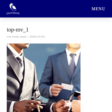
MENU
top-mv_1
In by actrate_sample
2026年1月15日