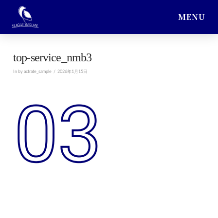
MENU
top-service_nmb3
In by actrate_sample
2026年1月15日